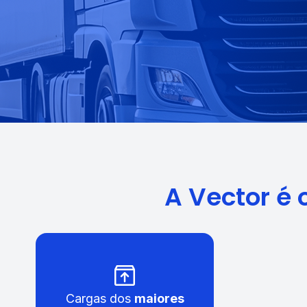
A Vector é 
Cargas dos
maiores