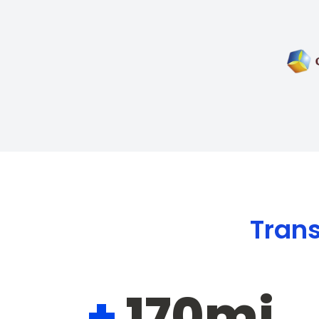
Trans
+
170mi