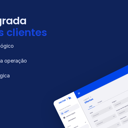
grada
 clientes
lógico
ua operação
égica