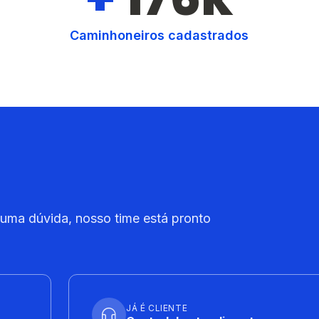
Caminhoneiros cadastrados
 uma dúvida, nosso time está pronto
JÁ É CLIENTE