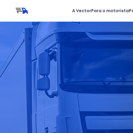
A Vector
Para o motorista
P